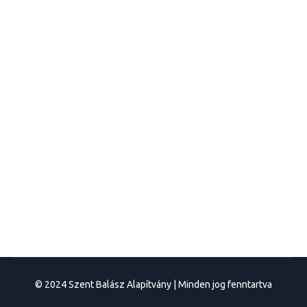
Hírek
By
szentbalazs
2026.03.16.
A novemberi Többletelő az
egészségtudatos életmódról szólt az
egyetemi hallgatók szemszögéből.
Vendégeink – Cozma Paula dietetikus,
Henter Szende gyógytornász és személyi
tréner, valamint Dr. Deák Gellért-Gedeon,
mesteri hallgató – őszintén és gyakorlatiasan
osztották meg tapasztalataikat.
© 2024 Szent Balász Alapítvány | Minden jog fenntartva