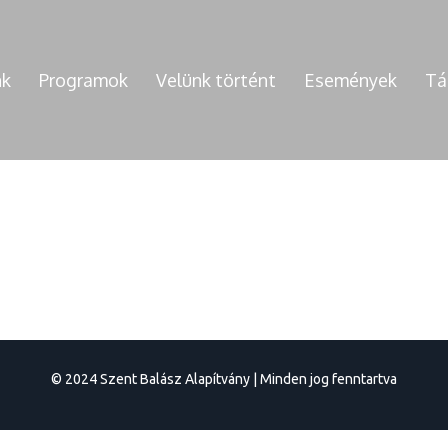
nk
Programok
Velünk történt
Események
Tá
© 2024 Szent Balász Alapítvány | Minden jog fenntartva