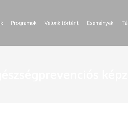
nk
Programok
Velünk történt
Események
Tá
gészségprevenciós képz