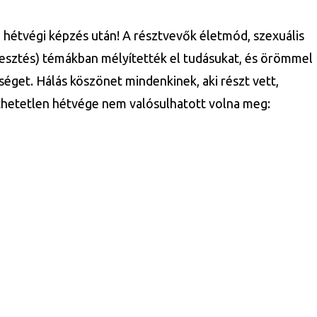
a hétvégi képzés után! A résztvevők életmód, szexuális
lesztés) témákban mélyítették el tudásukat, és örömmel
tséget. Hálás köszönet mindenkinek, aki részt vett,
jthetetlen hétvége nem valósulhatott volna meg: