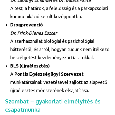
Dr. Ladányi Emánuel és Dr. Balázs Anita
A test, a határok, a felelősség és a párkapcsolati
kommunikáció került középpontba.
Drogprevenció
Dr. Frink-Dienes Eszter
A szerhasználat biológiai és pszichológiai
hátteréről, és arról, hogyan tudunk nem ítélkező
beszélgetést kezdeményezni fiatalokkal.
BLS (újraélesztés)
A
Pontis Egészségügyi Szervezet
munkatársainak vezetésével zajlott az alapvető
újraélesztés módszerének elsajátítása.
Szombat – gyakorlati elmélyítés és
csapatmunka