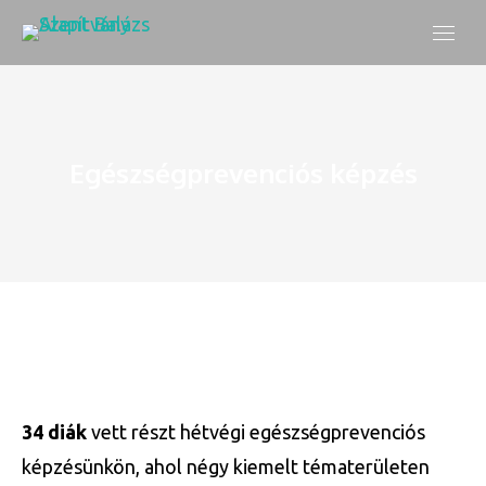
Egészségprevenciós képzés
34 diák
vett részt hétvégi egészségprevenciós
képzésünkön, ahol négy kiemelt tématerületen