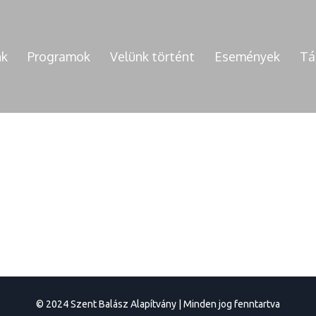
nk
Programok
Velünk történt
Események
Tá
© 2024 Szent Balász Alapítvány | Minden jog fenntartva